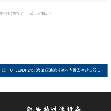
填写阿拉伯数字），如：三加四=7
一篇：
UT319DF24过滤 液压油滤芯油箱内置回油过滤器