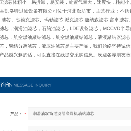
液压滤芯体积小，易拆卸，易安装，处置气量大，速度快，耗能小
县凯洛特过滤设备有限公司位于河北廊坊市，主营行业：不锈钢
LL滤芯、贺德克滤芯、玛勒滤芯,派克滤芯,唐纳森滤芯,富卓
滤芯，润滑油滤芯，石脑油滤芯，LDE设备滤芯，MOCVD半
滤芯，航空煤油聚结滤芯，航空燃油聚结滤芯，液液聚结器滤芯
芯，聚结分离滤芯，液压油滤芯是主要产品，我们始终坚持诚信
产品感兴趣的话，可以直接在线提交采购信息。欢迎各界朋友莅
言询价
/ MESSAGE INQUIRY
产品：