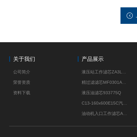
关于我们
产品展示
公司简介
液压站工作滤芯ZA3LS400E2-FN1
荣誉资质
精过滤滤芯MF0301A06VN
资料下载
液压油滤芯933775Q
C13-160x600E15C汽机滤芯
油动机入口工作滤芯AP1E102-01D10V/-W