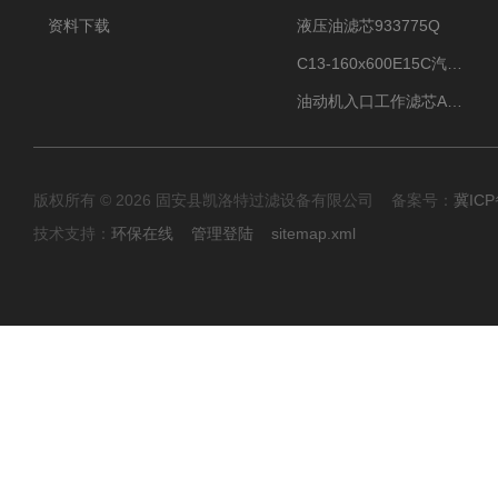
资料下载
液压油滤芯933775Q
C13-160x600E15C汽机滤芯
油动机入口工作滤芯AP1E102-01D10V/-W
版权所有 © 2026 固安县凯洛特过滤设备有限公司 备案号：
冀ICP
技术支持：
环保在线
管理登陆
sitemap.xml