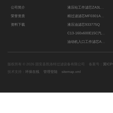
公司简介
液压站工作滤芯ZA3LS400E2-FN1
荣誉资质
精过滤滤芯MF0301A06VN
资料下载
液压油滤芯933775Q
C13-160x600E15C汽机滤芯
油动机入口工作滤芯AP1E102-01D10V/-W
版权所有 © 2026 固安县凯洛特过滤设备有限公司 备案号：
冀ICP
技术支持：
环保在线
管理登陆
sitemap.xml