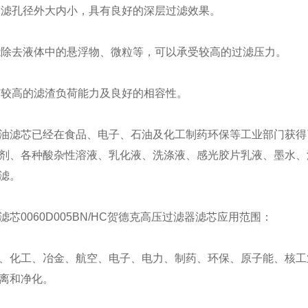
过滤孔径外大内小，具有良好的深层过滤效果。
能除去液体中的悬浮物、微粒等，可以承受较高的过滤压力。
有较高的滤渣负荷能力及良好的相容性。
油滤芯
已经在食品、电子、石油及化工制药环保等工业部门获得
剂、各种酸杂性溶液、乳化液、洗涤液、感光胶片乳液、墨水、
滤。
滤芯
0060D005BN/HC
贺德克高压过滤器滤芯应用范围：
、化工、冶金、航空、电子、电力、制药、环保、原子能、核工
离和净化。