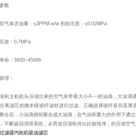
参数
后气体含油量：
≤
3PPM w/w
初始压差：≤
0.02MPa
压差：
0.7MPa
寿命：
3000~4500h
原理：
缩机主机机头压缩出来的空气夹带着大小不一的油滴，大油滴
分离滤芯的微米级玻纤滤材进行过滤。正确选择玻纤直径及厚
聚合后，小油滴很快聚合成大油滴，在气动和重力的作用下通过
，不断返回润滑系统，从而使压缩机排出比较纯净，的压缩空气
过滤器汽轮机吸油滤芯