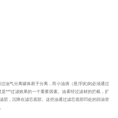
通过油气分离罐体易于分离，而小油滴（悬浮状
)
则必须通过
度是
***
过滤效果的一个重要因素。油雾经过滤材的拦截，扩
滤层，沉降在滤芯底部。这些油通过滤芯底部凹处的回油管
。