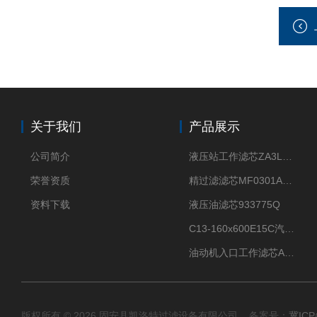
关于我们
产品展示
公司简介
液压站工作滤芯ZA3LS400E2-FN1
荣誉资质
精过滤滤芯MF0301A06VN
资料下载
液压油滤芯933775Q
C13-160x600E15C汽机滤芯
油动机入口工作滤芯AP1E102-01D10V/-W
版权所有 © 2026 固安县凯洛特过滤设备有限公司 备案号：
冀ICP