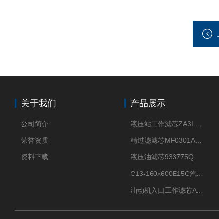
关于我们
产品展示
公司简介
液压站工作滤芯ZA3LS400E2-FN1
荣誉资质
精过滤滤芯MF0301A06VN
资料下载
液压油滤芯933775Q
C13-160x600E15C汽机滤芯
油动机入口工作滤芯AP1E102-01D10V/-W