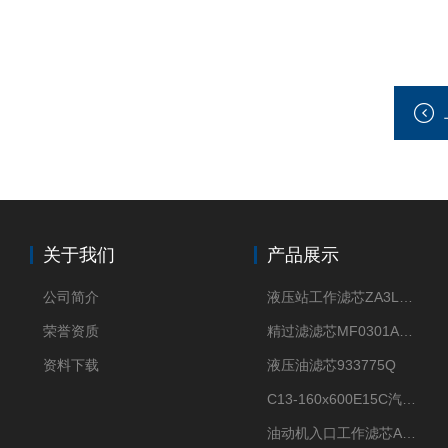
关于我们
产品展示
公司简介
液压站工作滤芯ZA3LS400E2-FN1
荣誉资质
精过滤滤芯MF0301A06VN
资料下载
液压油滤芯933775Q
C13-160x600E15C汽机滤芯
油动机入口工作滤芯AP1E102-01D10V/-W