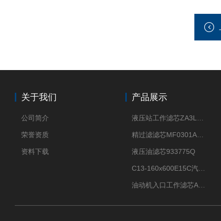
关于我们
产品展示
公司简介
液压站工作滤芯ZA3LS400E2-FN1
荣誉资质
精过滤滤芯MF0301A06VN
资料下载
液压油滤芯933775Q
C13-160x600E15C汽机滤芯
油动机入口工作滤芯AP1E102-01D10V/-W