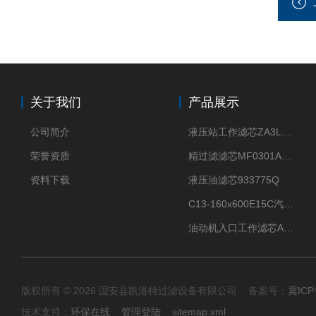
关于我们
产品展示
公司简介
液压站工作滤芯ZA3LS400E2-FN1
荣誉资质
精过滤滤芯MF0301A06VN
资料下载
液压油滤芯933775Q
C13-160x600E15C汽机滤芯
油动机入口工作滤芯AP1E102-01D10V/-W
版权所有 © 2026 固安县凯洛特过滤设备有限公司 备案号：
冀ICP
技术支持：
环保在线
管理登陆
sitemap.xml