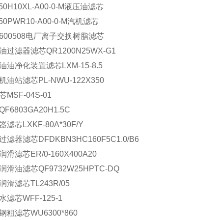
250H10XL-A00-0-M液压油滤芯
250PWR10-A00-0-M汽机滤芯
T600508电厂离子交换树脂滤芯
油过滤器滤芯QR1200N25WX-G1
油油净化装置滤芯LXM-15-8.5
机油站滤芯PL-NWU-122X350
MSF-04S-01
F6803GA20H1.5C
滤芯LXKF-80A*30F/Y
滤器滤芯DFDKBN3HC160F5C1.0/B6
滑滤芯ER/0-160X400A20
润滑油滤芯QF9732W25HPTC-DQ
润滑滤芯TL243R/05
水滤芯WFF-125-1
钢粗滤芯WU6300*860