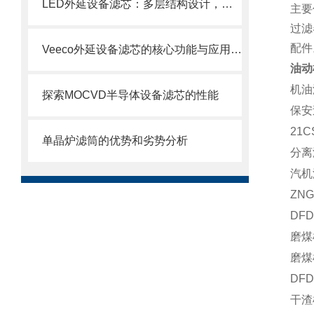
LED外延设备滤芯：多层结构设计，层层过滤防护
主要
过滤
配件
Veeco外延设备滤芯的核心功能与应用场景
油动
机油滤
探索MOCVD半导体设备滤芯的性能
保安
21C
单晶炉滤筒的优势和劣势分析
分离滤
汽机滤
ZN
DFD
磨煤
磨煤
DFD
干渣机