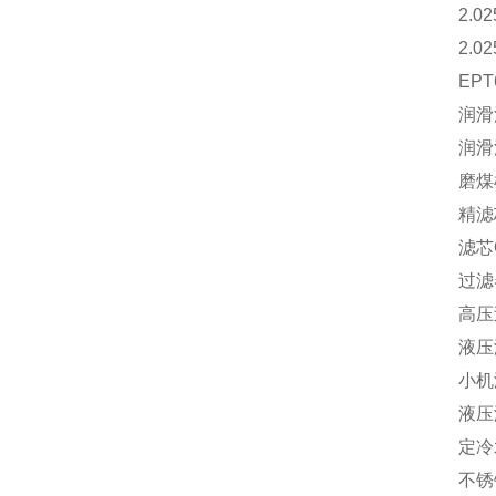
2.0
2.0
EP
润滑
润滑
磨煤
精滤芯
滤芯Q
过滤器
高压过
液压润
小机
液压
定冷
不锈