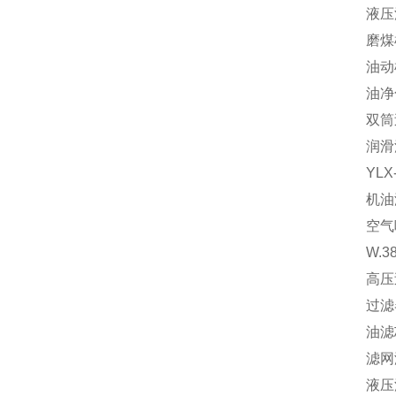
液压
磨煤
油动
油净
双筒
润滑
YL
机油
空气
W.3
高压过
过滤器
油滤
滤网滤
液压油