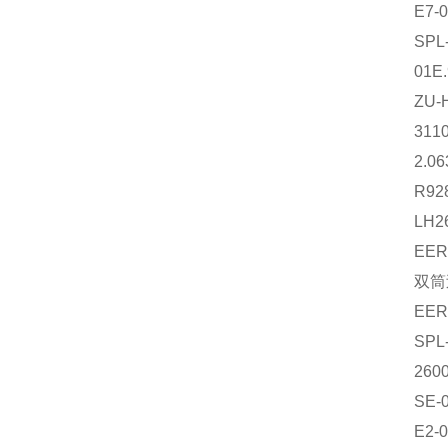
E7-
SP
01E
ZU-
31
2.0
R9
LH2
EE
双筒
EE
SP
260
SE-
E2-