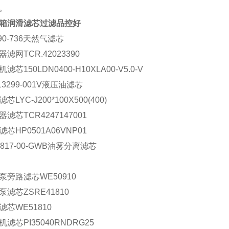
。
箱润滑滤芯过滤品控好
v90-736天然气滤芯
滤网TCR.42023390
滤芯150LDN0400-H10XLA00-V5.0-V
13299-001V液压油滤芯
芯LYC-J200*100X500(400)
滤芯TCR4247147001
芯HP0501A06VNP01
3817-00-GWB油雾分离滤芯
泵旁路滤芯WE50910
泵滤芯ZSRE41810
滤芯WE51810
机滤芯PI35040RNDRG25