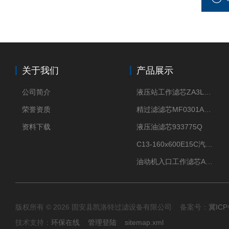
关于我们
产品展示
公司简介
液压站工作滤芯ZA3LS400E2-FN1
荣誉资质
精过滤滤芯MF0301A06VN
资料下载
液压油滤芯933775Q
C13-160x600E15C汽机滤芯
油动机入口工作滤芯AP1E102-01D10V/-W
版权所有 © 2026 固安县凯洛特过滤设备有限公司 备案号：
冀ICP
技术支持：
环保在线
管理登陆
sitemap.xml