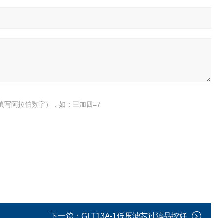
填写阿拉伯数字），如：三加四=7
下一篇：
GLT13A-1低压滤芯过滤品控好