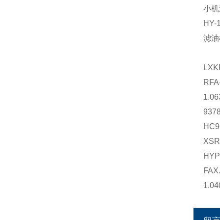
小机
HY
滤油
LXK
RF
1.0
93
HC
XS
HYP
FAX
1.0