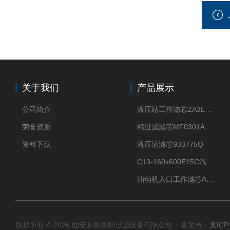
关于我们
产品展示
公司简介
液压站工作滤芯ZA3LS400E2-FN1
荣誉资质
精过滤滤芯MF0301A06VN
资料下载
液压油滤芯933775Q
C13-160x600E15C汽机滤芯
油动机入口工作滤芯AP1E102-01D10V/-W
版权所有 © 2026 固安县凯洛特过滤设备有限公司 备案号：
冀ICP