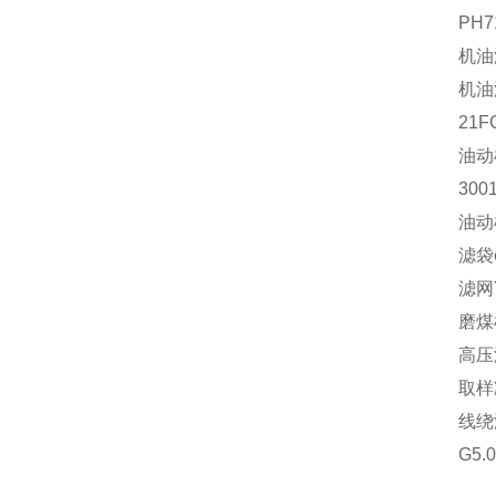
PH7
机油
机油滤
21F
油动机
30
油动
滤袋φ
滤网Y
磨煤
高压
取样
线绕
G5