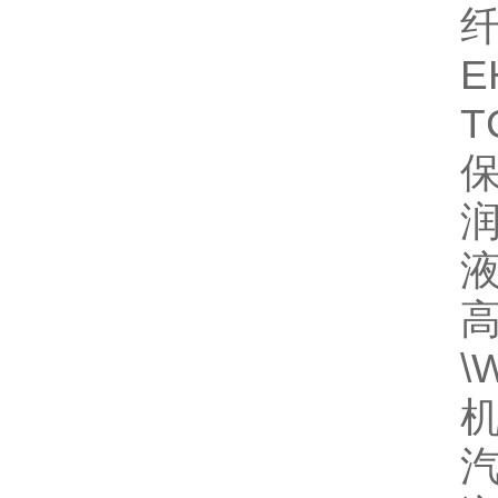
纤
E
T
保
润
液
高
\
机
汽