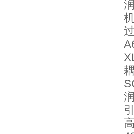
润
机
过
A
X
耦
S
润
引
高