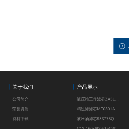
关于我们
产品展示
公司简介
液压站工作滤芯ZA3LS400E2-FN1
荣誉资质
精过滤滤芯MF0301A06VN
资料下载
液压油滤芯933775Q
C13-160x600E15C汽机滤芯