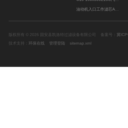
油动机入口工作滤芯AP1E102-01D10V/-W
版权所有 © 2026 固安县凯洛特过滤设备有限公司 备案号：
冀ICP
技术支持：
环保在线
管理登陆
sitemap.xml