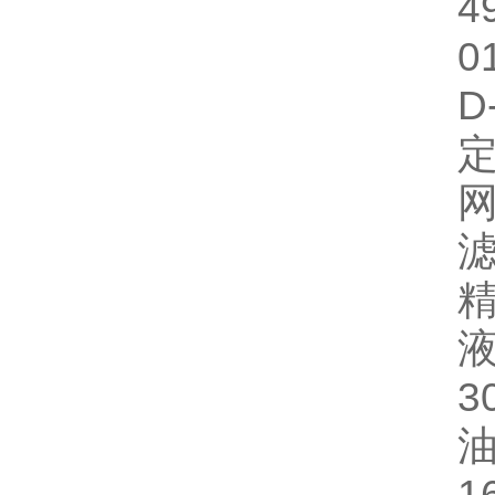
4
0
D
定
网
滤
精
液
3
油
1