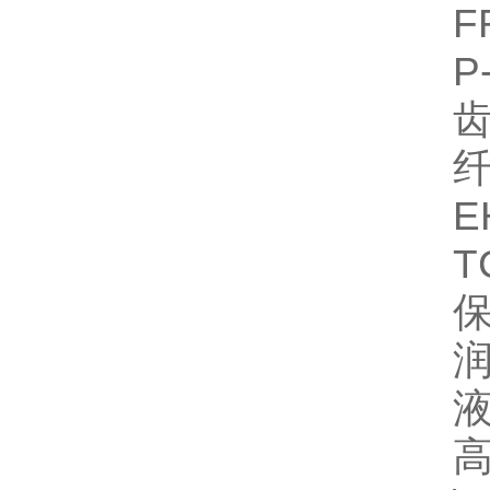
F
P
齿
纤
E
T
保
润
液
高