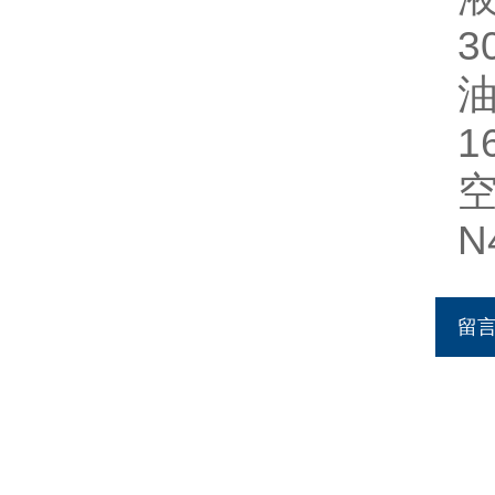
3
油
1
空
N
留