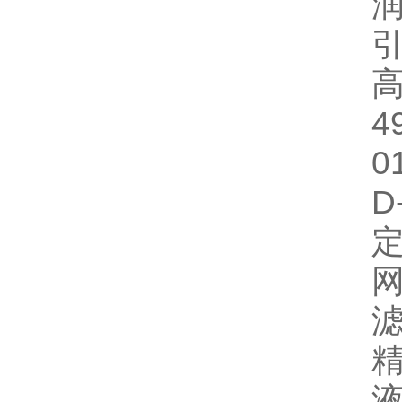
润
引
高
4
0
D
定
网
滤
精
液