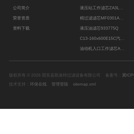
公司简介
液压站工作滤芯ZA3LS400E2-FN1
荣誉资质
精过滤滤芯MF0301A06VN
资料下载
液压油滤芯933775Q
C13-160x600E15C汽机滤芯
油动机入口工作滤芯AP1E102-01D10V/-W
版权所有 © 2026 固安县凯洛特过滤设备有限公司 备案号：
冀ICP
技术支持：
环保在线
管理登陆
sitemap.xml