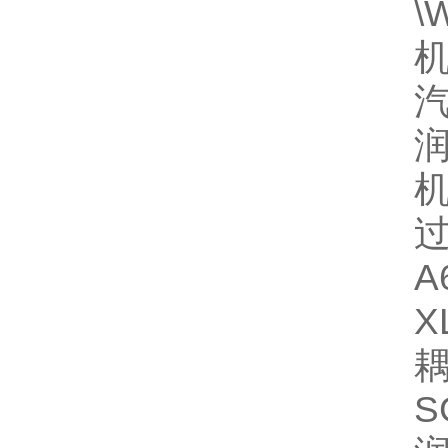
\
机
汽
润
机
过
A
X
耦
S