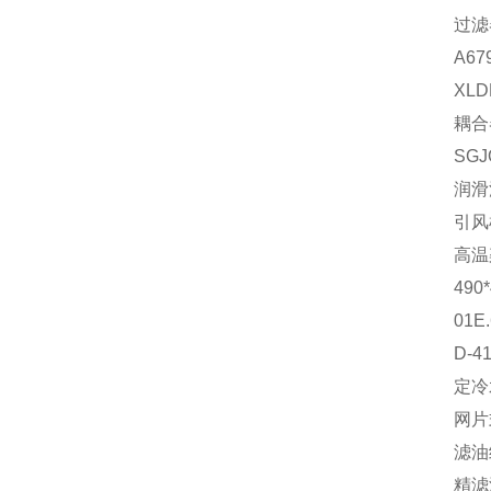
过滤
A67
XL
耦合
SG
润滑
引风
高温
490
01E
D-
定冷水
网片
滤油
精滤滤