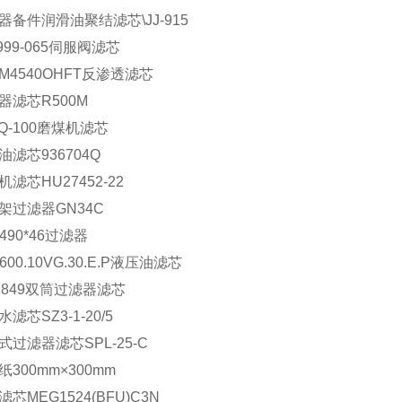
器备件润滑油聚结滤芯\JJ-915
999-065伺服阀滤芯
DM4540OHFT反渗透滤芯
器滤芯R500M
JQ-100磨煤机滤芯
油滤芯936704Q
机滤芯HU27452-22
架过滤器GN34C
*490*46过滤器
.600.10VG.30.E.P液压油滤芯
41849双筒过滤器滤芯
滤芯SZ3-1-20/5
式过滤器滤芯SPL-25-C
纸300mm×300mm
芯MEG1524(BFU)C3N