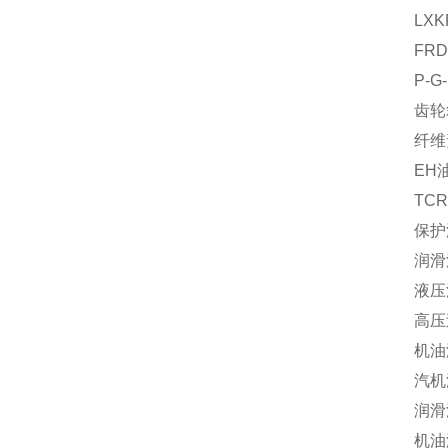
LXK
FRD
P-G
齿轮
纤维
EH油
TC
保护滤
润滑
液压
高压
机油滤
汽机滤
润滑
机油滤