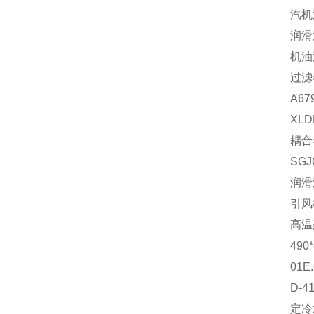
汽机滤
润滑
机油滤
过滤
A67
XL
耦合
SG
润滑
引风
高温
490
01E
D-
定冷水