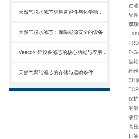
过滤
天然气脱水滤芯材料兼容性与化学稳定性
配件
双联过
天然气脱水滤芯：保障能源安全的设备
LXK
FRD
Veeco外延设备滤芯的核心功能与应用场景
P-G
齿轮
纤维
天然气聚结滤芯的存储与运输条件
EH油
TC
保护滤
润滑
液压
高压
机油滤