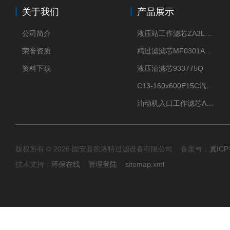
关于我们
产品展示
公司简介
液压站工作滤芯ZA3LS400E2-FN1
荣誉资质
精过滤滤芯MF0301A06VN
资料下载
液压油滤芯933775Q
C13-160x600E15C汽机滤芯
油动机入口工作滤芯AP1E102-01D10V/-W
版权所有 © 2026 固安县凯洛特过滤设备有限公司 备案号：
冀ICP
技术支持：
环保在线
管理登陆
sitemap.xml