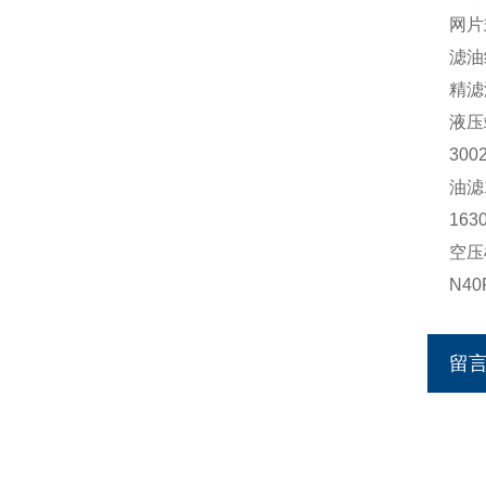
网片
滤油
精滤滤
液压站
300
油滤1
163
空压机
N40
留