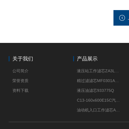
关于我们
产品展示
公司简介
液压站工作滤芯ZA3LS400E2-FN1
荣誉资质
精过滤滤芯MF0301A06VN
资料下载
液压油滤芯933775Q
C13-160x600E15C汽机滤芯
油动机入口工作滤芯AP1E102-01D10V/-W