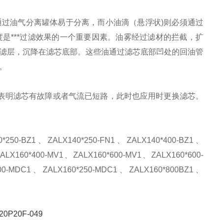
过油气分离罐体易于分离，而小油滴（悬浮状)则必须通过
度是
***
过滤效果的一个重要因素。油雾经过滤材的拦截，扩
滤层，沉降在滤芯底部。这些油通过滤芯底部凹处的回油管
。
表明滤芯有故障或者气流已短路，此时也应用时更换滤芯。
0*250-BZ1
、
ZALX140*250-FN1
、
ZALX140*400-BZ1
、
ALX160*400-MV1
、
ZALX160*600-MV1
、
ZALX160*600-
00-MDC1
、
ZALX160*250-MDC1
、
ZALX160*800BZ1
、