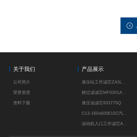
关于我们
产品展示
公司简介
液压站工作滤芯ZA3LS400E2-FN1
荣誉资质
精过滤滤芯MF0301A06VN
资料下载
液压油滤芯933775Q
C13-160x600E15C汽机滤芯
油动机入口工作滤芯AP1E102-01D10V/-W