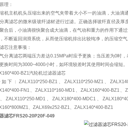
原理：
缩机主机机头压缩出来的空气夹带着大小不一的油滴，大油滴通
分离滤芯的微米级玻纤滤材进行过滤。正确选择玻纤直径及厚
聚合后，小油滴很快聚合成大油滴，在气动和重力的作用下通过
，不断返回润滑系统，从而使压缩机排出比较纯净，的压缩空气
滤芯注意事项：
气分离滤芯两端压力差达0.15MPa时应予更换；当压差为
0
时，
更换时间为
3000~4000
小时，如环境较差时其使用时间会缩短。
LX160*400-BZ1汽轮机过滤器滤芯
如下：ZALX110*250-BZ1、
ZALX110*250-MZ1
、
ZALX14
X140*400-FN1
、
ZALX110*160-MD1
、
ZALX160*400-BZ1
、
Z
、
ZALX110*250-MD1
、
ZALX180*400-MDC1
、
ZALX180*4
X160*800MZ1
、
ZALX69x252-BZ1
、
ZALX140*400-BZ1
滤芯FRS20-20P20F-049