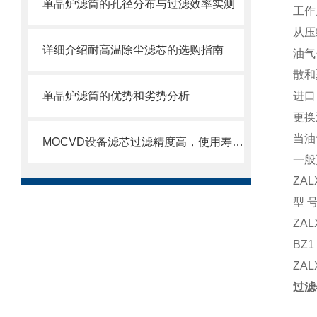
单晶炉滤筒的孔径分布与过滤效率实测
工作
从压
详细介绍耐高温除尘滤芯的选购指南
油气
散和
单晶炉滤筒的优势和劣势分析
进口
更换
当油
MOCVD设备滤芯过滤精度高，使用寿命长
一般
ZA
型号
ZAL
BZ1
ZAL
过滤器