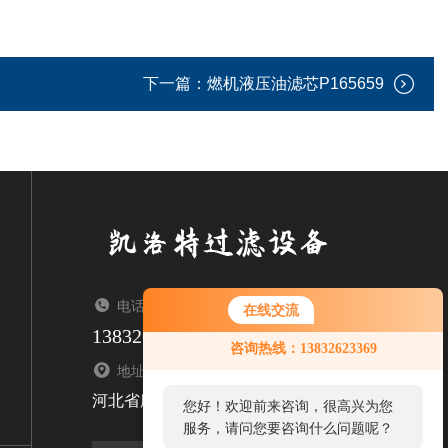
下一篇：
燃机液压油滤芯P165659
电话：TEL
在线交流
13832623369
您好！欢迎前来咨询，很高兴为您
咨询热线：13832623369
服务，请问您要咨询什么问题呢？
地址：ADDRESS
河北省廊坊市固安县牛驼镇
您好，看您停留很久了，是否找到
了需求产品，您可以直接在线与我