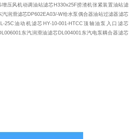
G
增压风机动调油站滤芯
H330x25F
捞渣机张紧装置油站滤
东汽润滑滤芯
DP602EA03/-W
给水泵偶合器油站过滤器滤芯
L-25C
油动机滤芯
HY-10-001-HTCC
顶轴油泵入口滤芯
DL006001
东汽润滑油滤芯
DL004001
东汽电泵耦合器滤芯