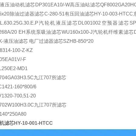
液压油动机滤芯
DP301EA10/-W
高压油站滤芯
QF8002GA20H
5x20
除油过滤器滤芯
C-280-51
有压回油滤芯
HY-10-003-HTCC
L.630.25G.30.E.P
汽轮机液压滤芯
DL001002
空预器滤芯
SP
268A/20 EH
系统泵吸油滤芯
WU160x100-J
汽轮机纤维素滤芯
K-
液压油滤芯 电厂过滤器滤芯
SZHB-850*20
8314-100-Z-KZ
05EA01V/-F
L250E2-MD1
704GA03H3.5C
九江
707
所滤芯
C1421-160*800/6
1320-700,51-20
702W100H3.0C
九江
707
所滤芯
140*250A80
滤芯HY-10-001-HTCC