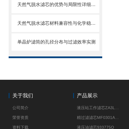
天然气脱水滤芯的优势与局限性详细分析
天然气脱水滤芯材料兼容性与化学稳定性
单晶炉滤筒的孔径分布与过滤效率实测
关于我们
产品展示
公司简介
液压站工作滤芯ZA3LS400E2-FN1
荣誉资质
精过滤滤芯MF0301A06VN
资料下载
液压油滤芯933775Q