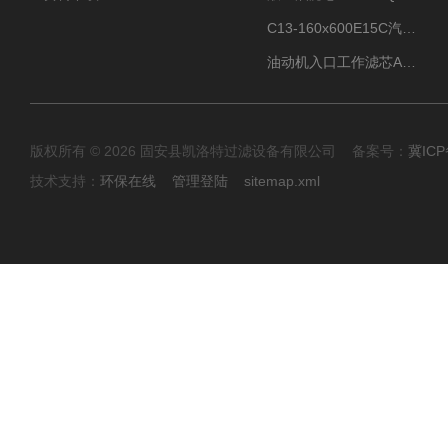
C13-160x600E15C汽机滤芯
油动机入口工作滤芯AP1E102-01D10V/-W
版权所有 © 2026 固安县凯洛特过滤设备有限公司 备案号：
冀ICP
技术支持：
环保在线
管理登陆
sitemap.xml